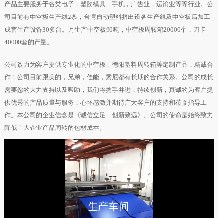
产品主要服务于各类电子，塑胶模具，手机，广告业，运输业等等行业。公
司目前有中空板生产线2条，台湾自动塑料挤出设备生产线及中空板后加工
成套生产设备30多台。月生产中空板90吨，中空板周转箱20000个，刀卡
40000套的产量。
公司致力为客户提供专业化的中空板，德阳塑料周转箱等定制产品，精诚合
作！公司目前跟美的，兄弟，佳能，索尼都有长期的合作关系。公司的成长
需要您的大力支持以及帮助，我们将携手并进，持续创新，真诚的为客户提
供优秀的产品质量与服务，心怀感激并期待广大客户的支持和莅临指导工
作。本公司的企业信念是《诚信立足，创新致远》。公司的使命是始终致力
降低广大企业产品周转的包材成本。