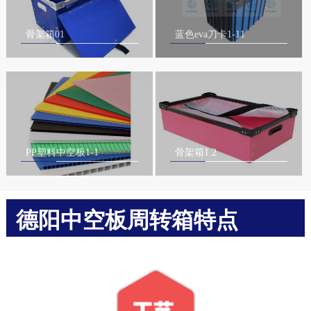
骨架箱01
蓝色eva刀卡1-11
PP塑料中空板1-1
骨架箱1.2
德阳中空板周转箱特点