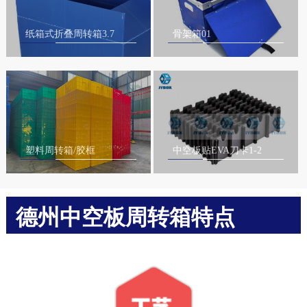
纸箱式折叠周转箱3.7
骨架箱01
塑料周转箱/胶框
中空板贴EVA刀卡1-2
德州中空板周转箱特点