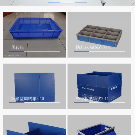
周转箱
防刮花-贴绒布刀卡
纸箱型周转箱3.10
中空板纸箱状3.11