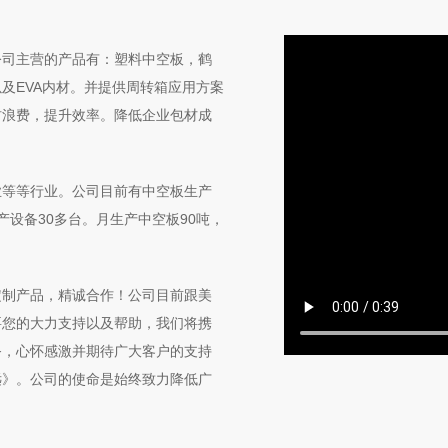
公司主营的产品有：塑料中空板，鹤
及EVA内材。并提供周转箱应用方案
材浪费，提升效率。降低企业包材成
业等等行业。公司目前有中空板生产
设备30多台。月生产中空板90吨，
定制产品，精诚合作！公司目前跟美
要您的大力支持以及帮助，我们将携
务，心怀感激并期待广大客户的支持
远》。公司的使命是始终致力降低广