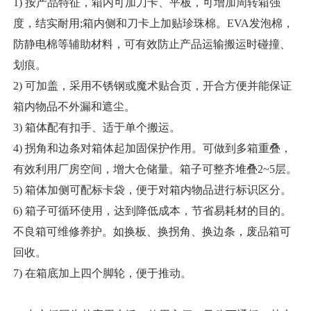
1) 按产品特征，箱内可加刀卡、平板，可增加周转箱强
度，结实耐用;箱内侧和刀卡上加贴珍珠棉。EVA发泡棉，
防静电棉等辅助材料，可有效防止产品运输搬运时碰撞、
划痕。
2) 可加盖，采用不锈钢或魔术贴合页，开合方便并能保证
箱内物品不外漏和遮尘。
3) 箱体配有扣手、适于单个搬运。
4) 拐角和边条对箱体起加固保护作用。可做到多箱重叠，
有效利用厂房空间，增大仓储量。箱子可整齐堆叠2~5层。
5) 箱体加侧可配标卡袋，便于对箱内物品进行标识区分。
6) 箱子可循环使用，达到降低成本，节省易耗材的目的。
不良箱可维修养护。如换板、换拐角、换边条，废品箱可
回收。
7) 在箱底加上四个脚轮，便于推动。