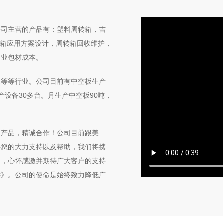
公司主营的产品有：塑料周转箱，吉
转箱应用方案设计，周转箱回收维护，
企业包材成本。
业等等行业。公司目前有中空板生产
设备30多台。月生产中空板90吨，
制产品，精诚合作！公司目前跟美
要您的大力支持以及帮助，我们将携
务，心怀感激并期待广大客户的支持
远》。公司的使命是始终致力降低广