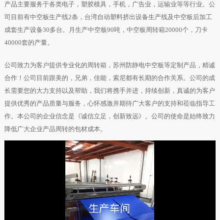
产品主要服务于各类电子，塑胶模具，手机，广告业，运输业等等行业。公
司目前有中空板生产线2条，台湾自动塑料挤出设备生产线及中空板后加工
成套生产设备30多台。月生产中空板90吨，中空板周转箱20000个，刀卡
40000套的产量。
公司致力为客户提供专业化的周转箱，苏州防静电中空板等定制产品，精诚
合作！公司目前跟美的，兄弟，佳能，索尼都有长期的合作关系。公司的成
长需要您的大力支持以及帮助，我们将携手并进，持续创新，真诚的为客户
提供优秀的产品质量与服务，心怀感激并期待广大客户的支持和莅临指导工
作。本公司的企业信念是《诚信立足，创新致远》。公司的使命是始终致力
降低广大企业产品周转的包材成本。