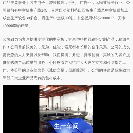
产品主要服务于各类电子，塑胶模具，手机，广告业，运输业等等行业。公
司目前有中空板生产线2条，台湾自动塑料挤出设备生产线及中空板后加工
成套生产设备30多台。月生产中空板90吨，中空板周转箱20000个，刀卡
40000套的产量。
公司致力为客户提供专业化的中空板，宜昌塑料周转箱等定制产品，精诚合
作！公司目前跟美的，兄弟，佳能，索尼都有长期的合作关系。公司的成长
需要您的大力支持以及帮助，我们将携手并进，持续创新，真诚的为客户提
供优秀的产品质量与服务，心怀感激并期待广大客户的支持和莅临指导工
作。本公司的企业信念是《诚信立足，创新致远》。公司的使命是始终致力
降低广大企业产品周转的包材成本。