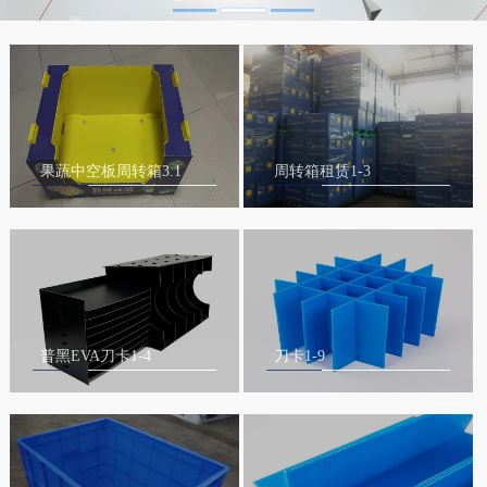
果蔬中空板周转箱3.1
周转箱租赁1-3
普黑EVA刀卡1-4
刀卡1-9