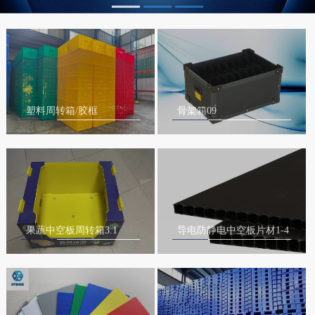
塑料周转箱/胶框
骨架箱09
果蔬中空板周转箱3.1
导电防静电中空板片材1-4