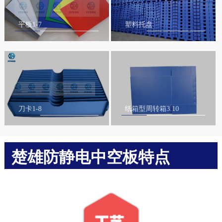
平板1-7
塑料托盘
刀卡1-8
纸箱型周转箱3.10
楚雄防静电中空板特点