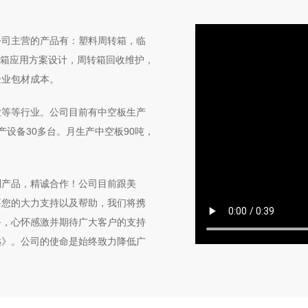
公司主营的产品有：塑料周转箱，临
转箱应用方案设计，周转箱回收维护，
企业包材成本。
业等等行业。公司目前有中空板生产
设备30多台。月生产中空板90吨，
制产品，精诚合作！公司目前跟美
要您的大力支持以及帮助，我们将携
务，心怀感激并期待广大客户的支持
远》。公司的使命是始终致力降低广